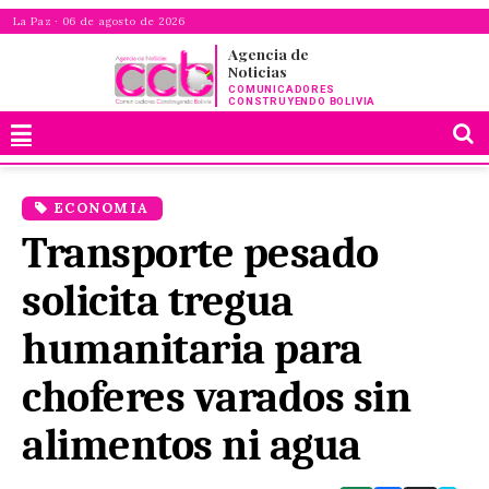
La Paz · 06 de agosto de 2026
Agencia de
Noticias
COMUNICADORES
CONSTRUYENDO BOLIVIA
ECONOMIA
Transporte pesado
solicita tregua
humanitaria para
choferes varados sin
alimentos ni agua