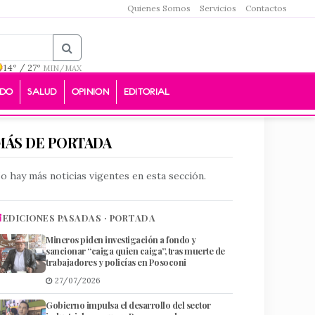
Quienes Somos
Servicios
Contactos
14º / 27º
MIN/MAX
DO
SALUD
OPINION
EDITORIAL
MÁS DE PORTADA
o hay más noticias vigentes en esta sección.
EDICIONES PASADAS · PORTADA
Mineros piden investigación a fondo y
sancionar “caiga quien caiga”, tras muerte de
trabajadores y policías en Posoconi
27/07/2026
Gobierno impulsa el desarrollo del sector