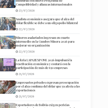
industrial con nuevo Programa de
Competitividad y alianzas internacionales
23/07/2026
Analista económico asegura que el alza del
dólar flexible se debe a un oligopolio bilateral
22/07/2026
Mineros asalariados ingresan en cuarto
intermedio en la Cumbre Minera 2026 para
mejorar su organización
22/07/2026
La feria LAPAZEXPONE 2026 impulsará la
reactivación económica y contará con la
participación de más de 650 empresas
21/07/2026
Empresarios privados expresan preocupación
por el alza continua del dólar que ya afecta a las
exportaciones
21/07/2026
Exportadores de Bolivia exigen pericias