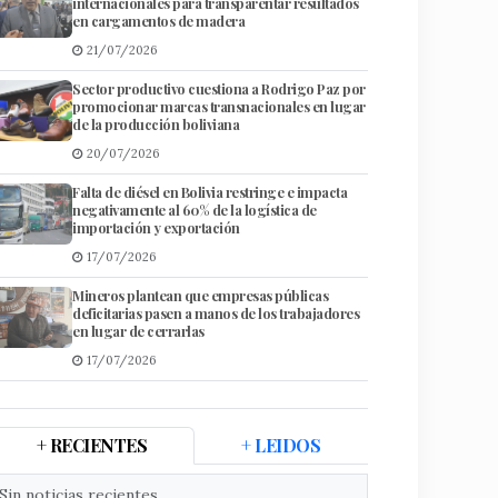
internacionales para transparentar resultados
en cargamentos de madera
21/07/2026
Sector productivo cuestiona a Rodrigo Paz por
promocionar marcas transnacionales en lugar
de la producción boliviana
20/07/2026
Falta de diésel en Bolivia restringe e impacta
negativamente al 60% de la logística de
importación y exportación
17/07/2026
Mineros plantean que empresas públicas
deficitarias pasen a manos de los trabajadores
en lugar de cerrarlas
17/07/2026
+ RECIENTES
+ LEIDOS
Sin noticias recientes.