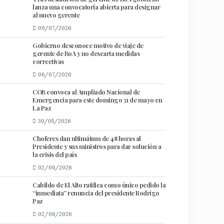
lanza una convocatoria abierta para designar
al nuevo gerente
09/07/2026
Gobierno desconoce motivo de viaje de
gerente de BoA y no descarta medidas
correctivas
06/07/2026
COB convoca al Ampliado Nacional de
Emergencia para este domingo 31 de mayo en
La Paz
30/05/2026
Choferes dan ultimátum de 48 horas al
Presidente y sus ministros para dar solución a
la crisis del país
02/06/2026
Cabildo de El Alto ratifica como único pedido la
“inmediata” renuncia del presidente Rodrigo
Paz
02/06/2026