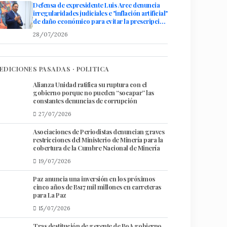
Defensa de expresidente Luis Arce denuncia
irregularidades judiciales e "inflación artificial"
de daño económico para evitar la prescripción
de su caso
28/07/2026
EDICIONES PASADAS · POLITICA
Alianza Unidad ratifica su ruptura con el
gobierno porque no pueden “socapar” las
constantes denuncias de corrupción
27/07/2026
Asociaciones de ​Periodistas denuncian graves
restricciones del Ministerio de Minería para la
cobertura de la Cumbre Nacional de Minería
19/07/2026
Paz anuncia una inversión en los próximos
cinco años de Bs17 mil millones en carreteras
para La Paz
15/07/2026
Tras destitución de gerente de BoA gobierno