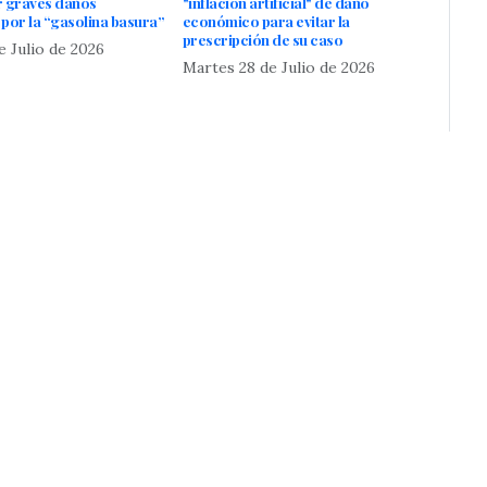
r graves daños
"inflación artificial" de daño
por la “gasolina basura”
económico para evitar la
prescripción de su caso
e Julio de 2026
Martes 28 de Julio de 2026