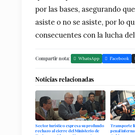
por las bases, asegurando que 
asiste o no se asiste, por lo q
consecuentes con la lucha del
Compartir nota:
WhatsApp
Facebook
Noticias relacionadas
Sector turístico expresa su profundo
Transporte l
rechazo al cierre del Ministerio de
penal interna