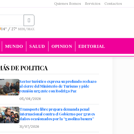
Quienes Somos
Servicios
Contactos
14º / 27º
MIN/MAX
MUNDO
SALUD
OPINION
EDITORIAL
MÁS DE POLITICA
Sector turístico expresa su profundo rechazo
al cierre del Ministerio de Turismo y pide
reunión urgente con Rodrigo Paz
05/08/2026
Transporte libre prepara demanda penal
internacional contra el Gobierno por graves
daños ocasionados por la “gasolina basura”
31/07/2026