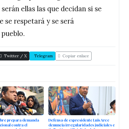
serán ellas las que decidan si se
ue se respetará y se será
 pueblo.
Twitter / X
Telegram
Copiar enlace
ibre prepara demanda
Defensa de expresidente Luis Arce
cional contra el
denuncia irregularidades judiciales e