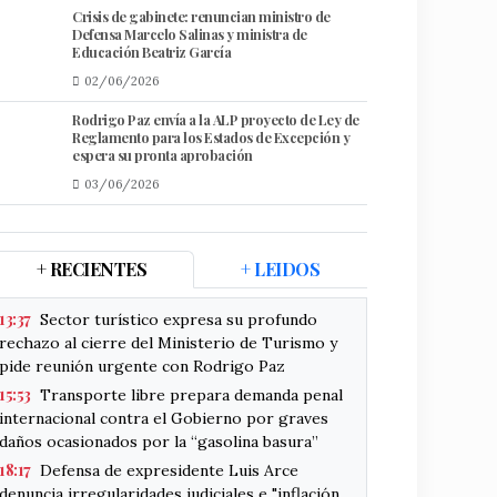
Crisis de gabinete: renuncian ministro de
Defensa Marcelo Salinas y ministra de
Educación Beatriz García
02/06/2026
Rodrigo Paz envía a la ALP proyecto de Ley de
Reglamento para los Estados de Excepción y
espera su pronta aprobación
03/06/2026
+ RECIENTES
+ LEIDOS
13:37
Sector turístico expresa su profundo
rechazo al cierre del Ministerio de Turismo y
pide reunión urgente con Rodrigo Paz
15:53
Transporte libre prepara demanda penal
internacional contra el Gobierno por graves
daños ocasionados por la “gasolina basura”
18:17
Defensa de expresidente Luis Arce
denuncia irregularidades judiciales e "inflación