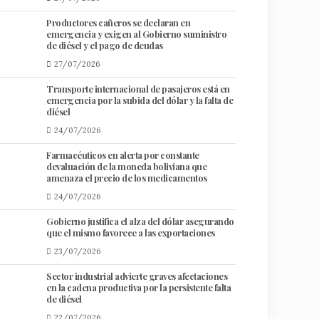
​Productores cañeros se declaran en
emergencia y exigen al Gobierno suministro
de diésel y el pago de deudas
27/07/2026
Transporte internacional de pasajeros está en
emergencia por la subida del dólar y la falta de
diésel
24/07/2026
Farmacéuticos en alerta por constante
devaluación de la moneda boliviana que
amenaza el precio de los medicamentos
24/07/2026
Gobierno justifica el alza del dólar asegurando
que el mismo favorece a las exportaciones
23/07/2026
Sector industrial advierte graves afectaciones
en la cadena productiva por la persistente falta
de diésel
22/07/2026