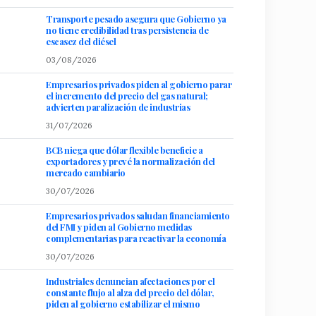
Transporte pesado asegura que Gobierno ya
no tiene credibilidad tras persistencia de
escasez del diésel
03/08/2026
Empresarios privados piden al gobierno parar
el incremento del precio del gas natural;
advierten paralización de industrias
31/07/2026
BCB niega que dólar flexible beneficie a
exportadores y prevé la normalización del
mercado cambiario
30/07/2026
Empresarios privados saludan financiamiento
del FMI y piden al Gobierno medidas
complementarias para reactivar la economía
30/07/2026
Industriales denuncian afectaciones por el
constante flujo al alza del precio del dólar,
piden al gobierno estabilizar el mismo