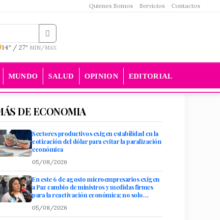
Quienes Somos
Servicios
Contactos
14º / 27º
MIN/MAX
MUNDO
SALUD
OPINION
EDITORIAL
MÁS DE ECONOMIA
Sectores productivos exigen estabilidad en la
cotización del dólar para evitar la paralización
económica
05/08/2026
En este 6 de agosto microempresarios exigen
a Paz cambio de ministros y medidas firmes
para la reactivación económica; no solo
propuestas
05/08/2026