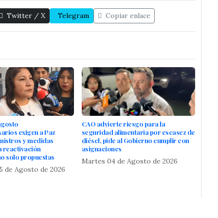
Twitter / X
Telegram
Copiar enlace
 agosto
CAO advierte riesgo para la
rios exigen a Paz
seguridad alimentaria por escasez de
nistros y medidas
diésel, pide al Gobierno cumplir con
a reactivación
asignaciones
o solo propuestas
Martes 04 de Agosto de 2026
5 de Agosto de 2026