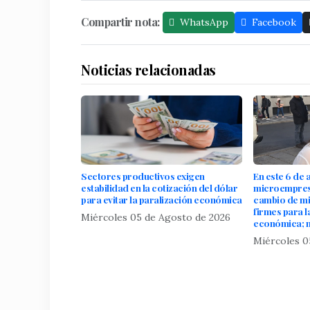
Compartir nota:
WhatsApp
Facebook
Noticias relacionadas
Sectores productivos exigen
En este 6 de
estabilidad en la cotización del dólar
microempresa
para evitar la paralización económica
cambio de mi
firmes para l
Miércoles 05 de Agosto de 2026
económica; n
Miércoles 0