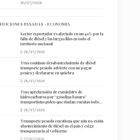
30/07/2026
EDICIONES PASADAS · ECONOMIA
Sector exportador es afectado en un 40% por la
falta de diésel y las largas filas en todo el
territorio nacional
28/07/2026
Tras continuo desabastecimiento de diésel
transporte pesado advierte con no pagar
peajes y declararse en quiebra
28/07/2026
Tras aprehensión de exministro de
hidrocarburos por “gasolina basura”
transportistas piden que rindan cuentas todos
los responsables
28/07/2026
​Transporte pesado cuestiona que aún no exista
abastecimiento de diésel en el país y exige
transparencia al Gobierno
27/07/2026