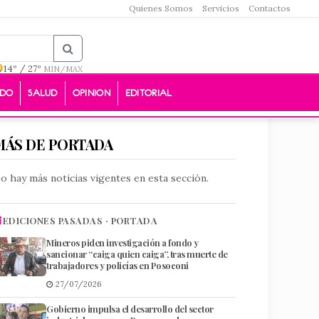
Quienes Somos
Servicios
Contactos
14º / 27º
MIN/MAX
DO
SALUD
OPINION
EDITORIAL
MÁS DE PORTADA
o hay más noticias vigentes en esta sección.
EDICIONES PASADAS · PORTADA
Mineros piden investigación a fondo y
sancionar “caiga quien caiga”, tras muerte de
trabajadores y policías en Posoconi
27/07/2026
Gobierno impulsa el desarrollo del sector