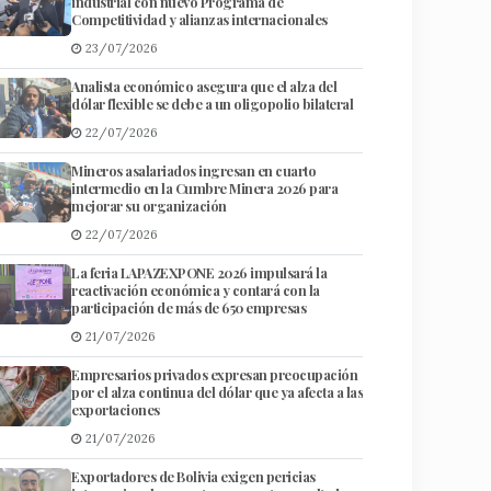
industrial con nuevo Programa de
Competitividad y alianzas internacionales
23/07/2026
Analista económico asegura que el alza del
dólar flexible se debe a un oligopolio bilateral
22/07/2026
Mineros asalariados ingresan en cuarto
intermedio en la Cumbre Minera 2026 para
mejorar su organización
22/07/2026
La feria LAPAZEXPONE 2026 impulsará la
reactivación económica y contará con la
participación de más de 650 empresas
21/07/2026
Empresarios privados expresan preocupación
por el alza continua del dólar que ya afecta a las
exportaciones
21/07/2026
Exportadores de Bolivia exigen pericias