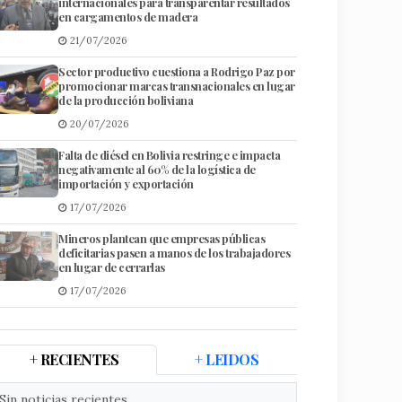
internacionales para transparentar resultados
en cargamentos de madera
21/07/2026
Sector productivo cuestiona a Rodrigo Paz por
promocionar marcas transnacionales en lugar
de la producción boliviana
20/07/2026
Falta de diésel en Bolivia restringe e impacta
negativamente al 60% de la logística de
importación y exportación
17/07/2026
Mineros plantean que empresas públicas
deficitarias pasen a manos de los trabajadores
en lugar de cerrarlas
17/07/2026
+ RECIENTES
+ LEIDOS
Sin noticias recientes.