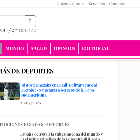
Quienes Somos
Servicios
Contactos
14º / 27º
MIN/MAX
MUNDO
SALUD
OPINION
EDITORIAL
MÁS DE DEPORTES
​¡Histórica hazaña en Brasil! Bolivar vence al
Gremio 1-0 y avanza a octavos de la Copa
Sudamericana
31/07/2026
EDICIONES PASADAS · DEPORTES
España derrota a la subcampeona del mundo y
es el primer finalista de la Copa Mundial 2026