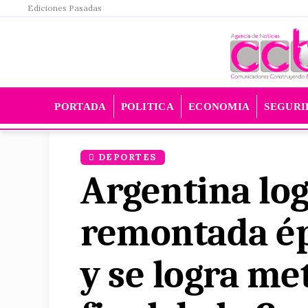
Ediciones Pasadas
PORTADA
POLITICA
ECONOMIA
SEGURI
DEPORTES
Argentina lo
remontada ép
y se logra me